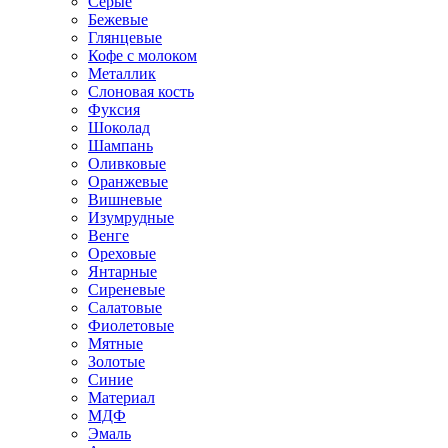
Серые
Бежевые
Глянцевые
Кофе с молоком
Металлик
Слоновая кость
Фуксия
Шоколад
Шампань
Оливковые
Оранжевые
Вишневые
Изумрудные
Венге
Ореховые
Янтарные
Сиреневые
Салатовые
Фиолетовые
Мятные
Золотые
Синие
Материал
МДФ
Эмаль