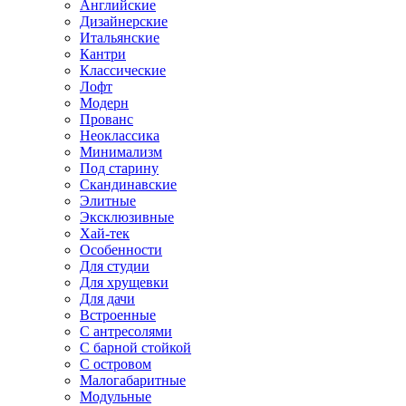
Английские
Дизайнерские
Итальянские
Кантри
Классические
Лофт
Модерн
Прованс
Неоклассика
Минимализм
Под старину
Скандинавские
Элитные
Эксклюзивные
Хай-тек
Особенности
Для студии
Для хрущевки
Для дачи
Встроенные
С антресолями
С барной стойкой
С островом
Малогабаритные
Модульные