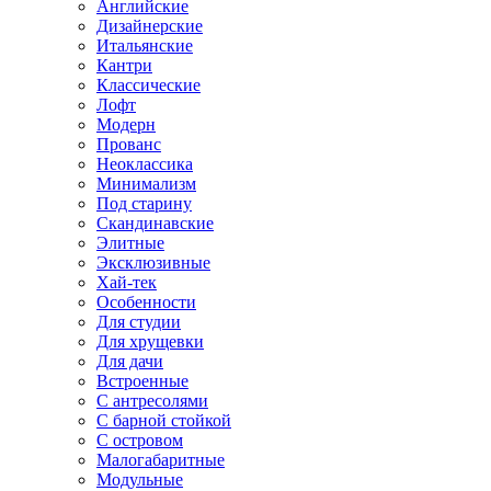
Английские
Дизайнерские
Итальянские
Кантри
Классические
Лофт
Модерн
Прованс
Неоклассика
Минимализм
Под старину
Скандинавские
Элитные
Эксклюзивные
Хай-тек
Особенности
Для студии
Для хрущевки
Для дачи
Встроенные
С антресолями
С барной стойкой
С островом
Малогабаритные
Модульные