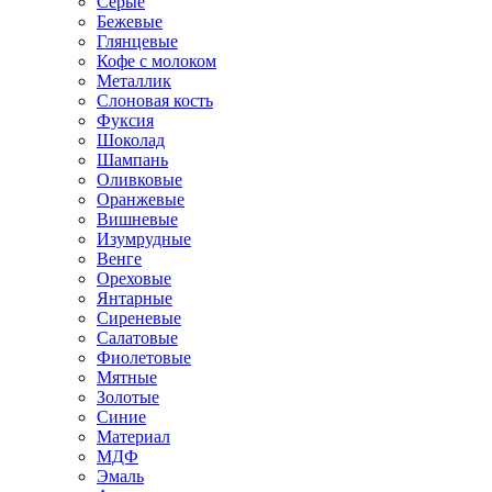
Серые
Бежевые
Глянцевые
Кофе с молоком
Металлик
Слоновая кость
Фуксия
Шоколад
Шампань
Оливковые
Оранжевые
Вишневые
Изумрудные
Венге
Ореховые
Янтарные
Сиреневые
Салатовые
Фиолетовые
Мятные
Золотые
Синие
Материал
МДФ
Эмаль