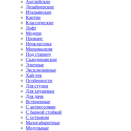
Английские
Дизайнерские
Итальянские
Кантри
Классические
Лофт
Модерн
Прованс
Неоклассика
Минимализм
Под старину
Скандинавские
Элитные
Эксклюзивные
Хай-тек
Особенности
Для студии
Для хрущевки
Для дачи
Встроенные
С антресолями
С барной стойкой
С островом
Малогабаритные
Модульные