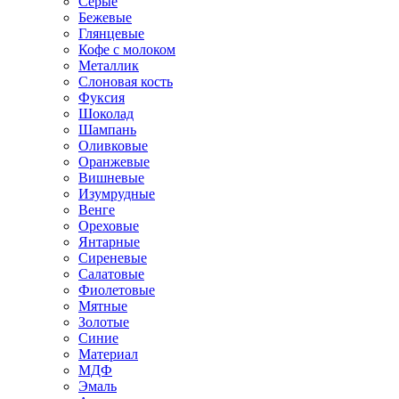
Серые
Бежевые
Глянцевые
Кофе с молоком
Металлик
Слоновая кость
Фуксия
Шоколад
Шампань
Оливковые
Оранжевые
Вишневые
Изумрудные
Венге
Ореховые
Янтарные
Сиреневые
Салатовые
Фиолетовые
Мятные
Золотые
Синие
Материал
МДФ
Эмаль