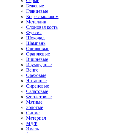
Серые
Бежевые
Глянцевые
Кофе с молоком
Металлик
Слоновая кость
Фуксия
Шоколад
Шампань
Оливковые
Оранжевые
Вишневые
Изумрудные
Венге
Ореховые
Янтарные
Сиреневые
Салатовые
Фиолетовые
Мятные
Золотые
Синие
Материал
МДФ
Эмаль