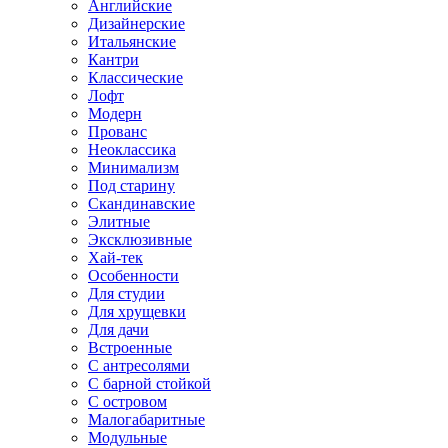
Английские
Дизайнерские
Итальянские
Кантри
Классические
Лофт
Модерн
Прованс
Неоклассика
Минимализм
Под старину
Скандинавские
Элитные
Эксклюзивные
Хай-тек
Особенности
Для студии
Для хрущевки
Для дачи
Встроенные
С антресолями
С барной стойкой
С островом
Малогабаритные
Модульные