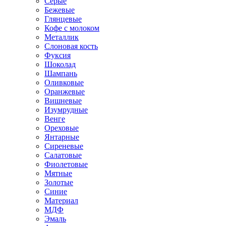
Серые
Бежевые
Глянцевые
Кофе с молоком
Металлик
Слоновая кость
Фуксия
Шоколад
Шампань
Оливковые
Оранжевые
Вишневые
Изумрудные
Венге
Ореховые
Янтарные
Сиреневые
Салатовые
Фиолетовые
Мятные
Золотые
Синие
Материал
МДФ
Эмаль