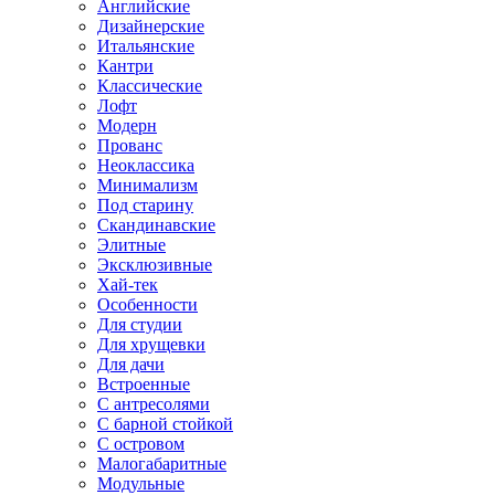
Английские
Дизайнерские
Итальянские
Кантри
Классические
Лофт
Модерн
Прованс
Неоклассика
Минимализм
Под старину
Скандинавские
Элитные
Эксклюзивные
Хай-тек
Особенности
Для студии
Для хрущевки
Для дачи
Встроенные
С антресолями
С барной стойкой
С островом
Малогабаритные
Модульные