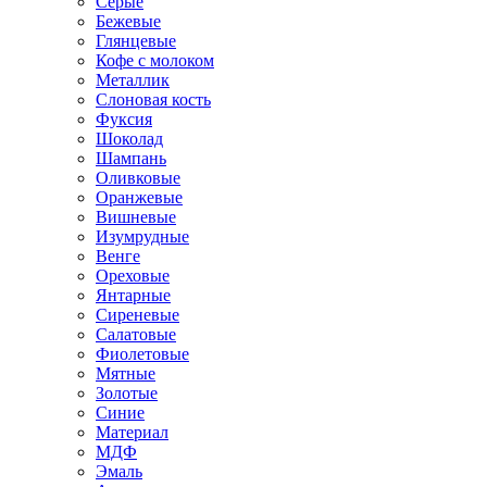
Серые
Бежевые
Глянцевые
Кофе с молоком
Металлик
Слоновая кость
Фуксия
Шоколад
Шампань
Оливковые
Оранжевые
Вишневые
Изумрудные
Венге
Ореховые
Янтарные
Сиреневые
Салатовые
Фиолетовые
Мятные
Золотые
Синие
Материал
МДФ
Эмаль