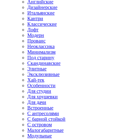
Английские
Дизайнерские
Итальянские
Кантри
Классические
Лофт
Модерн
Прованс
Неоклассика
Минимализм
Под старину
Скандинавские
Элитные
Эксклюзивные
Хай-тек
Особенности
Для студии
Для хрущевки
Для дачи
Встроенные
С антресолями
С барной стойкой
С островом
Малогабаритные
Модульные