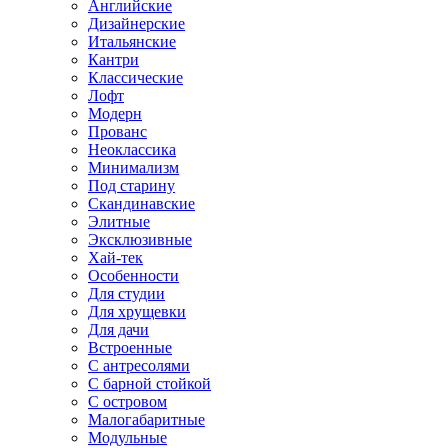
Английские
Дизайнерские
Итальянские
Кантри
Классические
Лофт
Модерн
Прованс
Неоклассика
Минимализм
Под старину
Скандинавские
Элитные
Эксклюзивные
Хай-тек
Особенности
Для студии
Для хрущевки
Для дачи
Встроенные
С антресолями
С барной стойкой
С островом
Малогабаритные
Модульные