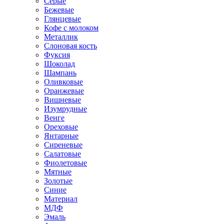
Серые
Бежевые
Глянцевые
Кофе с молоком
Металлик
Слоновая кость
Фуксия
Шоколад
Шампань
Оливковые
Оранжевые
Вишневые
Изумрудные
Венге
Ореховые
Янтарные
Сиреневые
Салатовые
Фиолетовые
Мятные
Золотые
Синие
Материал
МДФ
Эмаль