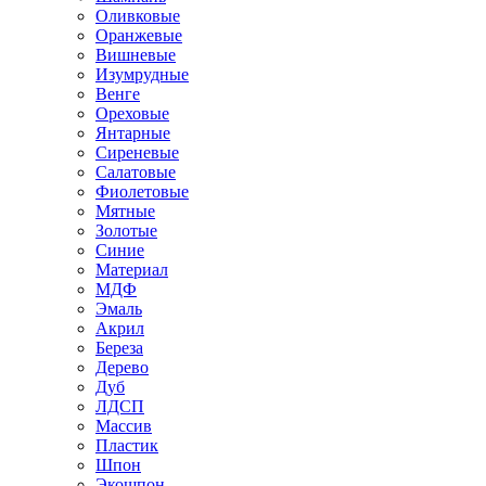
Оливковые
Оранжевые
Вишневые
Изумрудные
Венге
Ореховые
Янтарные
Сиреневые
Салатовые
Фиолетовые
Мятные
Золотые
Синие
Материал
МДФ
Эмаль
Акрил
Береза
Дерево
Дуб
ЛДСП
Массив
Пластик
Шпон
Экошпон