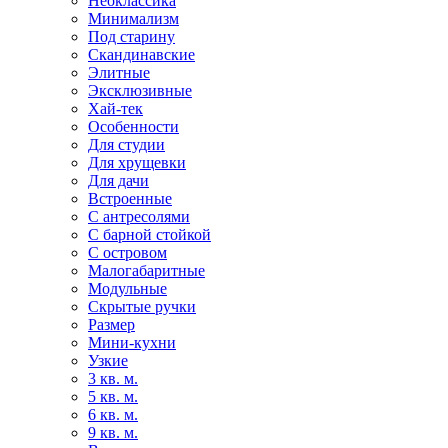
Неоклассика
Минимализм
Под старину
Скандинавские
Элитные
Эксклюзивные
Хай-тек
Особенности
Для студии
Для хрущевки
Для дачи
Встроенные
С антресолями
С барной стойкой
С островом
Малогабаритные
Модульные
Скрытые ручки
Размер
Мини-кухни
Узкие
3 кв. м.
5 кв. м.
6 кв. м.
9 кв. м.