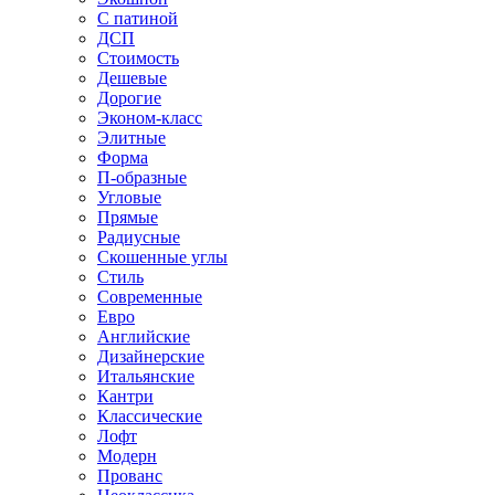
С патиной
ДСП
Стоимость
Дешевые
Дорогие
Эконом-класс
Элитные
Форма
П-образные
Угловые
Прямые
Радиусные
Скошенные углы
Стиль
Современные
Евро
Английские
Дизайнерские
Итальянские
Кантри
Классические
Лофт
Модерн
Прованс