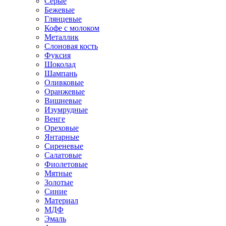
Серые
Бежевые
Глянцевые
Кофе с молоком
Металлик
Слоновая кость
Фуксия
Шоколад
Шампань
Оливковые
Оранжевые
Вишневые
Изумрудные
Венге
Ореховые
Янтарные
Сиреневые
Салатовые
Фиолетовые
Мятные
Золотые
Синие
Материал
МДФ
Эмаль