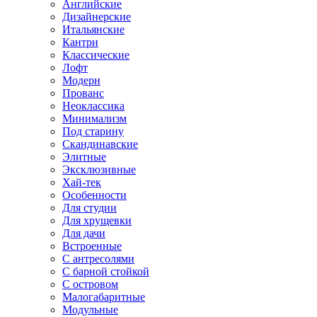
Английские
Дизайнерские
Итальянские
Кантри
Классические
Лофт
Модерн
Прованс
Неоклассика
Минимализм
Под старину
Скандинавские
Элитные
Эксклюзивные
Хай-тек
Особенности
Для студии
Для хрущевки
Для дачи
Встроенные
С антресолями
С барной стойкой
С островом
Малогабаритные
Модульные