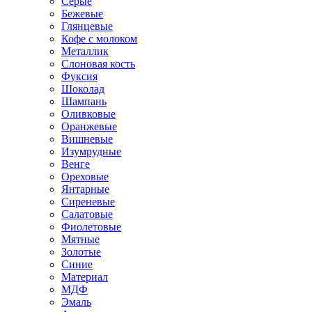
Серые
Бежевые
Глянцевые
Кофе с молоком
Металлик
Слоновая кость
Фуксия
Шоколад
Шампань
Оливковые
Оранжевые
Вишневые
Изумрудные
Венге
Ореховые
Янтарные
Сиреневые
Салатовые
Фиолетовые
Мятные
Золотые
Синие
Материал
МДФ
Эмаль