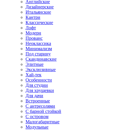
Английские
Дизайнерские
Итальянские
Кантри
Классические
Лофт
Модерн
Прованс
Неоклассика
Минимализм
Под старину
Скандинавские
Элитные
Эксклюзивные
Хай-тек
Особенности
Для студии
Для хрущевки
Для дачи
Встроенные
С антресолями
С барной стойкой
С островом
Малогабаритные
Модульные