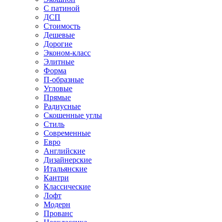
С патиной
ДСП
Стоимость
Дешевые
Дорогие
Эконом-класс
Элитные
Форма
П-образные
Угловые
Прямые
Радиусные
Скошенные углы
Стиль
Современные
Евро
Английские
Дизайнерские
Итальянские
Кантри
Классические
Лофт
Модерн
Прованс