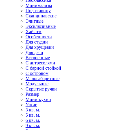
Неоклассика
Минимализм
Под старину
Скандинавские
Элитные
Эксклюзивные
Хай-тек
Особенности
Для студии
Для хрущевки
Для дачи
Встроенные
С антресолями
С барной стойкой
С островом
Малогабаритные
Модульные
Скрытые ручки
Размер
Мини-кухни
Узкие
3 кв. м.
5 кв. м.
6 кв. м.
9 кв. м.