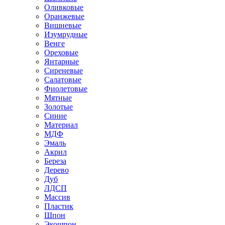
Оливковые
Оранжевые
Вишневые
Изумрудные
Венге
Ореховые
Янтарные
Сиреневые
Салатовые
Фиолетовые
Мятные
Золотые
Синие
Материал
МДФ
Эмаль
Акрил
Береза
Дерево
Дуб
ЛДСП
Массив
Пластик
Шпон
Экошпон