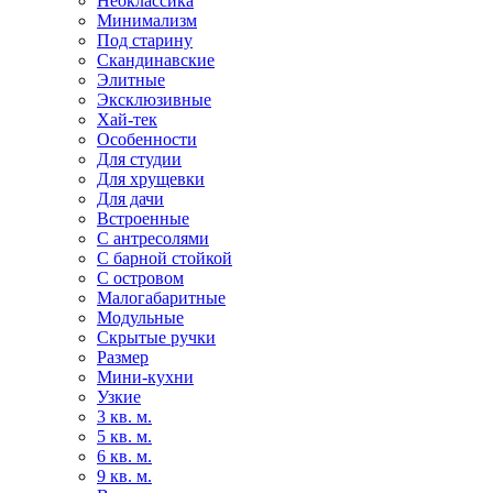
Неоклассика
Минимализм
Под старину
Скандинавские
Элитные
Эксклюзивные
Хай-тек
Особенности
Для студии
Для хрущевки
Для дачи
Встроенные
С антресолями
С барной стойкой
С островом
Малогабаритные
Модульные
Скрытые ручки
Размер
Мини-кухни
Узкие
3 кв. м.
5 кв. м.
6 кв. м.
9 кв. м.