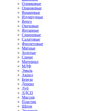
Оливковые
Оранжевые
Вишневые
Изумрудные
Венге
Ореховые
Янтарные
Сиреневые
Салатовые
Фиолетовые
Мятные
Золотые
Синие
Материал
МДФ
Эмаль
Акрил
Береза
Дерево
Дуб
ЛДСП
Массив
Пластик
Шпон
Экошпон