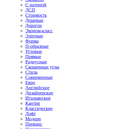
С патиной
ДСП
Стоимость
Дешевые
Дорогие
Эконом-класс
Элитные
Форма
П-образные
Угловые
Прямые
Радиусные
Скошенные углы
Стиль
Современные
Евро
Английские
Дизайнерские
Итальянские
Кантри
Классические
Лофт
Модерн
Прованс