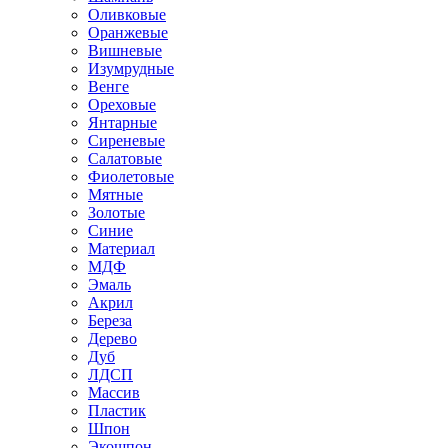
Оливковые
Оранжевые
Вишневые
Изумрудные
Венге
Ореховые
Янтарные
Сиреневые
Салатовые
Фиолетовые
Мятные
Золотые
Синие
Материал
МДФ
Эмаль
Акрил
Береза
Дерево
Дуб
ЛДСП
Массив
Пластик
Шпон
Экошпон