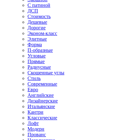
С патиной
ДСП
Стоимость
Дешевые
Дорогие
Эконом-класс
Элитные
Форма
П-образные
Угловые
Прямые
Радиусные
Скошенные углы
Стиль
Современные
Евро
Английские
Дизайнерские
Итальянские
Кантри
Классические
Лофт
Модерн
Прованс