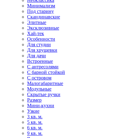
Неоклассика
Минимализм
Под старину
Скандинавские
Элитные
Эксклюзивные
Хай-тек
Особенности
Для студии
Для хрущевки
Для дачи
Встроенные
С антресолями
С барной стойкой
С островом
Малогабаритные
Модульные
Скрытые ручки
Размер
Мини-кухни
Узкие
3 кв. м.
5 кв. м.
6 кв. м.
9 кв. м.