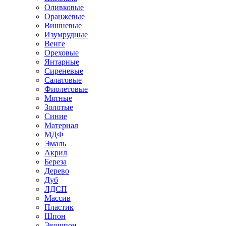
Оливковые
Оранжевые
Вишневые
Изумрудные
Венге
Ореховые
Янтарные
Сиреневые
Салатовые
Фиолетовые
Мятные
Золотые
Синие
Материал
МДФ
Эмаль
Акрил
Береза
Дерево
Дуб
ЛДСП
Массив
Пластик
Шпон
Экошпон