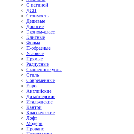
С патиной
ДСП
Стоимость
Дешевые
Дорогие
Эконом-класс
Элитные
Форма
П-образные
Угловые
Прямые
Радиусные
Скошенные углы
Стиль
Современные
Евро
Английские
Дизайнерские
Итальянские
Кантри
Классические
Лофт
Модерн
Прованс