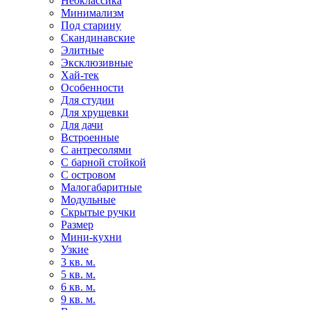
Неоклассика
Минимализм
Под старину
Скандинавские
Элитные
Эксклюзивные
Хай-тек
Особенности
Для студии
Для хрущевки
Для дачи
Встроенные
С антресолями
С барной стойкой
С островом
Малогабаритные
Модульные
Скрытые ручки
Размер
Мини-кухни
Узкие
3 кв. м.
5 кв. м.
6 кв. м.
9 кв. м.