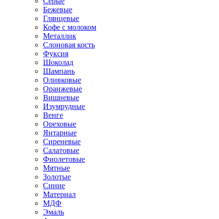
Серые
Бежевые
Глянцевые
Кофе с молоком
Металлик
Слоновая кость
Фуксия
Шоколад
Шампань
Оливковые
Оранжевые
Вишневые
Изумрудные
Венге
Ореховые
Янтарные
Сиреневые
Салатовые
Фиолетовые
Мятные
Золотые
Синие
Материал
МДФ
Эмаль