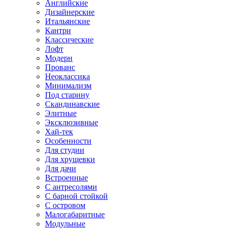
Английские
Дизайнерские
Итальянские
Кантри
Классические
Лофт
Модерн
Прованс
Неоклассика
Минимализм
Под старину
Скандинавские
Элитные
Эксклюзивные
Хай-тек
Особенности
Для студии
Для хрущевки
Для дачи
Встроенные
С антресолями
С барной стойкой
С островом
Малогабаритные
Модульные