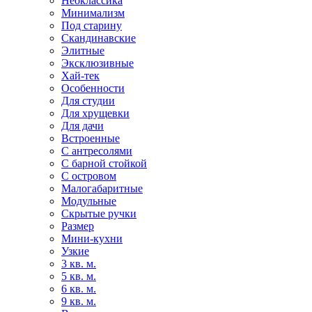
Неоклассика
Минимализм
Под старину
Скандинавские
Элитные
Эксклюзивные
Хай-тек
Особенности
Для студии
Для хрущевки
Для дачи
Встроенные
С антресолями
С барной стойкой
С островом
Малогабаритные
Модульные
Скрытые ручки
Размер
Мини-кухни
Узкие
3 кв. м.
5 кв. м.
6 кв. м.
9 кв. м.