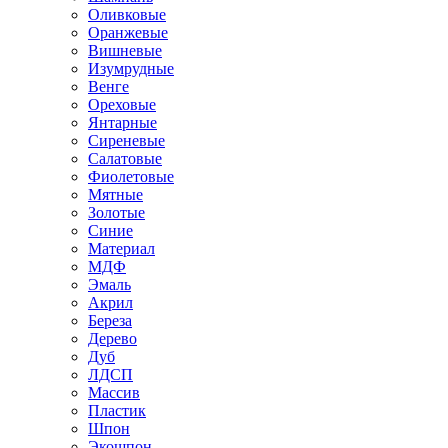
Оливковые
Оранжевые
Вишневые
Изумрудные
Венге
Ореховые
Янтарные
Сиреневые
Салатовые
Фиолетовые
Мятные
Золотые
Синие
Материал
МДФ
Эмаль
Акрил
Береза
Дерево
Дуб
ЛДСП
Массив
Пластик
Шпон
Экошпон