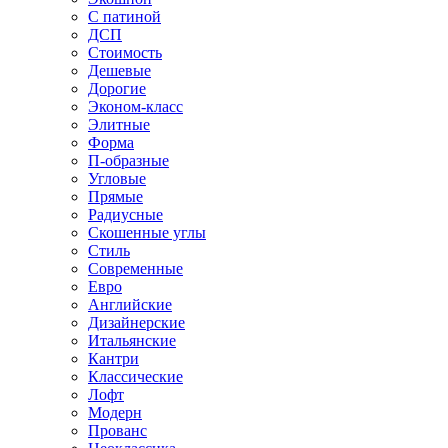
С патиной
ДСП
Стоимость
Дешевые
Дорогие
Эконом-класс
Элитные
Форма
П-образные
Угловые
Прямые
Радиусные
Скошенные углы
Стиль
Современные
Евро
Английские
Дизайнерские
Итальянские
Кантри
Классические
Лофт
Модерн
Прованс