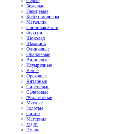
Серые
Бежевые
Глянцевые
Кофе с молоком
Металлик
Слоновая кость
Фуксия
Шоколад
Шампань
Оливковые
Оранжевые
Вишневые
Изумрудные
Венге
Ореховые
Янтарные
Сиреневые
Салатовые
Фиолетовые
Мятные
Золотые
Синие
Материал
МДФ
Эмаль