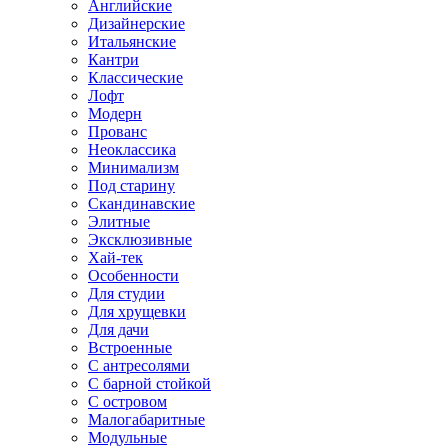
Английские
Дизайнерские
Итальянские
Кантри
Классические
Лофт
Модерн
Прованс
Неоклассика
Минимализм
Под старину
Скандинавские
Элитные
Эксклюзивные
Хай-тек
Особенности
Для студии
Для хрущевки
Для дачи
Встроенные
С антресолями
С барной стойкой
С островом
Малогабаритные
Модульные