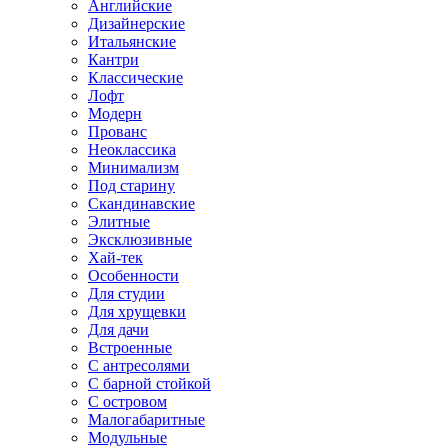
Английские
Дизайнерские
Итальянские
Кантри
Классические
Лофт
Модерн
Прованс
Неоклассика
Минимализм
Под старину
Скандинавские
Элитные
Эксклюзивные
Хай-тек
Особенности
Для студии
Для хрущевки
Для дачи
Встроенные
С антресолями
С барной стойкой
С островом
Малогабаритные
Модульные