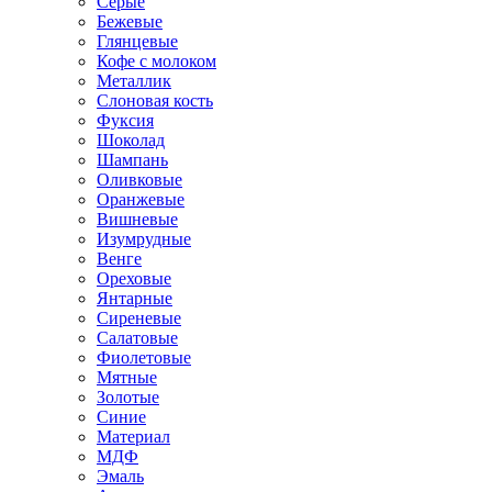
Серые
Бежевые
Глянцевые
Кофе с молоком
Металлик
Слоновая кость
Фуксия
Шоколад
Шампань
Оливковые
Оранжевые
Вишневые
Изумрудные
Венге
Ореховые
Янтарные
Сиреневые
Салатовые
Фиолетовые
Мятные
Золотые
Синие
Материал
МДФ
Эмаль