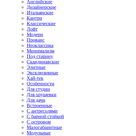
Английские
Дизайнерские
Итальянские
Кантри
Классические
Лофт
Модерн
Прованс
Неоклассика
Минимализм
Под старину
Скандинавские
Элитные
Эксклюзивные
Хай-тек
Особенности
Для студии
Для хрущевки
Для дачи
Встроенные
С антресолями
С барной стойкой
С островом
Малогабаритные
Модульные