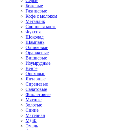
Серые
Бежевые
Глянцевые
Кофе с молоком
Металлик
Слоновая кость
Фуксия
Шоколад
Шампань
Оливковые
Оранжевые
Вишневые
Изумрудные
Венге
Ореховые
Янтарные
Сиреневые
Салатовые
Фиолетовые
Мятные
Золотые
Синие
Материал
МДФ
Эмаль