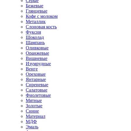
Серые
Бежевые
Глянцевые
Кофе с молоком
Металлик
Слоновая кость
Фуксия
Шоколад
Шампань
Оливковые
Оранжевые
Вишневые
Изумрудные
Венге
Ореховые
Янтарные
Сиреневые
Салатовые
Фиолетовые
Мятные
Золотые
Синие
Материал
МДФ
Эмаль