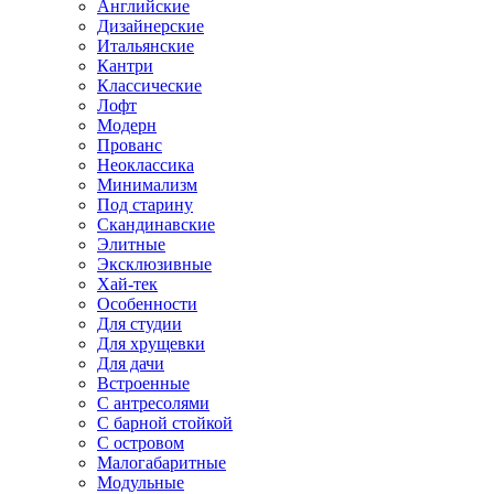
Английские
Дизайнерские
Итальянские
Кантри
Классические
Лофт
Модерн
Прованс
Неоклассика
Минимализм
Под старину
Скандинавские
Элитные
Эксклюзивные
Хай-тек
Особенности
Для студии
Для хрущевки
Для дачи
Встроенные
С антресолями
С барной стойкой
С островом
Малогабаритные
Модульные