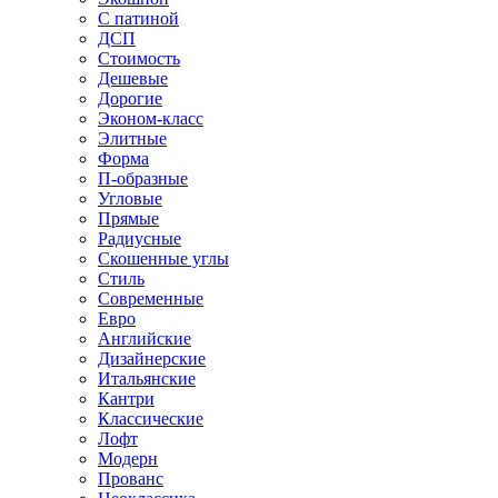
С патиной
ДСП
Стоимость
Дешевые
Дорогие
Эконом-класс
Элитные
Форма
П-образные
Угловые
Прямые
Радиусные
Скошенные углы
Стиль
Современные
Евро
Английские
Дизайнерские
Итальянские
Кантри
Классические
Лофт
Модерн
Прованс