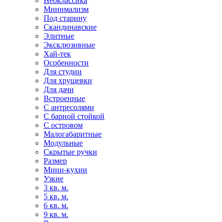
Неоклассика
Минимализм
Под старину
Скандинавские
Элитные
Эксклюзивные
Хай-тек
Особенности
Для студии
Для хрущевки
Для дачи
Встроенные
С антресолями
С барной стойкой
С островом
Малогабаритные
Модульные
Скрытые ручки
Размер
Мини-кухни
Узкие
3 кв. м.
5 кв. м.
6 кв. м.
9 кв. м.