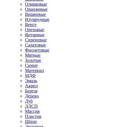
Оливковые
Оранжевые
Вишневые
Изумрудные
Венге
Ореховые
Янтарные
Сиреневые
Салатовые
Фиолетовые
Мятные
Золотые
Синие
Материал
МДФ
Эмаль
Акрил
Береза
Дерево
Дуб
ЛДСП
Массив
Пластик
Шпон
Экошпон