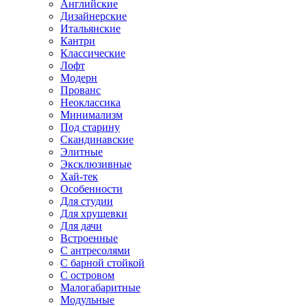
Английские
Дизайнерские
Итальянские
Кантри
Классические
Лофт
Модерн
Прованс
Неоклассика
Минимализм
Под старину
Скандинавские
Элитные
Эксклюзивные
Хай-тек
Особенности
Для студии
Для хрущевки
Для дачи
Встроенные
С антресолями
С барной стойкой
С островом
Малогабаритные
Модульные