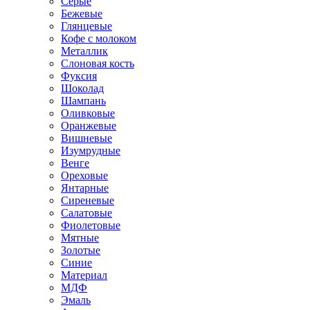
Серые
Бежевые
Глянцевые
Кофе с молоком
Металлик
Слоновая кость
Фуксия
Шоколад
Шампань
Оливковые
Оранжевые
Вишневые
Изумрудные
Венге
Ореховые
Янтарные
Сиреневые
Салатовые
Фиолетовые
Мятные
Золотые
Синие
Материал
МДФ
Эмаль