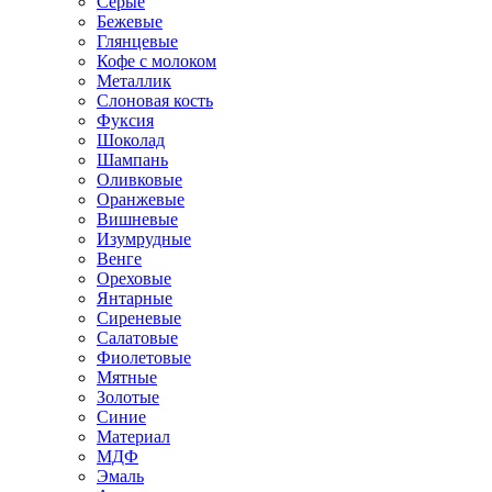
Серые
Бежевые
Глянцевые
Кофе с молоком
Металлик
Слоновая кость
Фуксия
Шоколад
Шампань
Оливковые
Оранжевые
Вишневые
Изумрудные
Венге
Ореховые
Янтарные
Сиреневые
Салатовые
Фиолетовые
Мятные
Золотые
Синие
Материал
МДФ
Эмаль