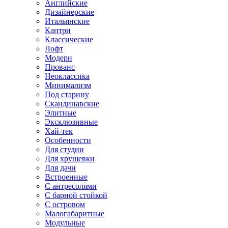
Английские
Дизайнерские
Итальянские
Кантри
Классические
Лофт
Модерн
Прованс
Неоклассика
Минимализм
Под старину
Скандинавские
Элитные
Эксклюзивные
Хай-тек
Особенности
Для студии
Для хрущевки
Для дачи
Встроенные
С антресолями
С барной стойкой
С островом
Малогабаритные
Модульные