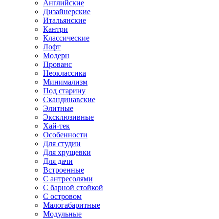
Английские
Дизайнерские
Итальянские
Кантри
Классические
Лофт
Модерн
Прованс
Неоклассика
Минимализм
Под старину
Скандинавские
Элитные
Эксклюзивные
Хай-тек
Особенности
Для студии
Для хрущевки
Для дачи
Встроенные
С антресолями
С барной стойкой
С островом
Малогабаритные
Модульные