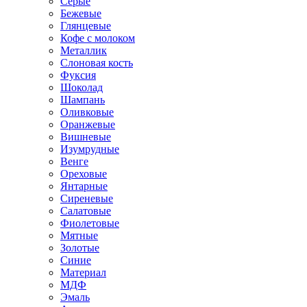
Серые
Бежевые
Глянцевые
Кофе с молоком
Металлик
Слоновая кость
Фуксия
Шоколад
Шампань
Оливковые
Оранжевые
Вишневые
Изумрудные
Венге
Ореховые
Янтарные
Сиреневые
Салатовые
Фиолетовые
Мятные
Золотые
Синие
Материал
МДФ
Эмаль