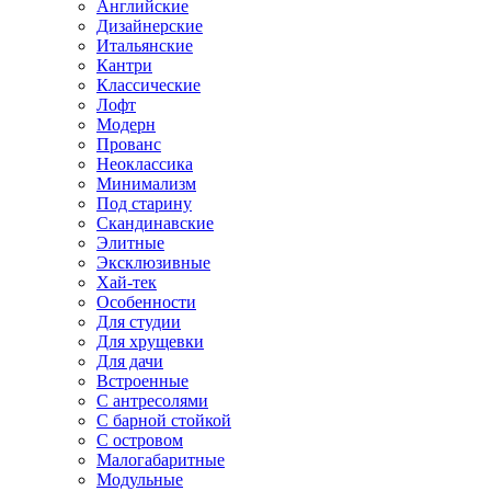
Английские
Дизайнерские
Итальянские
Кантри
Классические
Лофт
Модерн
Прованс
Неоклассика
Минимализм
Под старину
Скандинавские
Элитные
Эксклюзивные
Хай-тек
Особенности
Для студии
Для хрущевки
Для дачи
Встроенные
С антресолями
С барной стойкой
С островом
Малогабаритные
Модульные