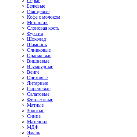
Серые
Бежевые
Глянцевые
Кофе с молоком
Металлик
Слоновая кость
Фуксия
Шоколад
Шампань
Оливковые
Оранжевые
Вишневые
Изумрудные
Венге
Ореховые
Янтарные
Сиреневые
Салатовые
Фиолетовые
Мятные
Золотые
Синие
Материал
МДФ
Эмаль