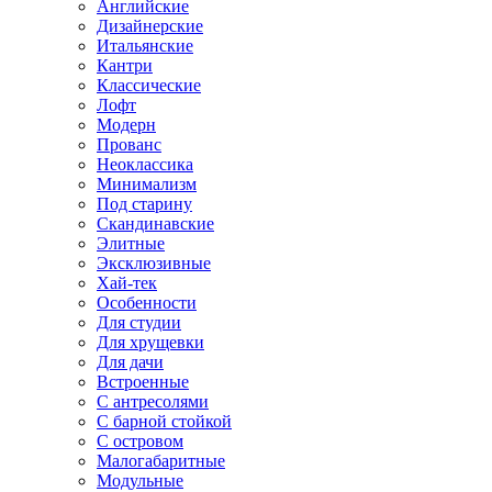
Английские
Дизайнерские
Итальянские
Кантри
Классические
Лофт
Модерн
Прованс
Неоклассика
Минимализм
Под старину
Скандинавские
Элитные
Эксклюзивные
Хай-тек
Особенности
Для студии
Для хрущевки
Для дачи
Встроенные
С антресолями
С барной стойкой
С островом
Малогабаритные
Модульные