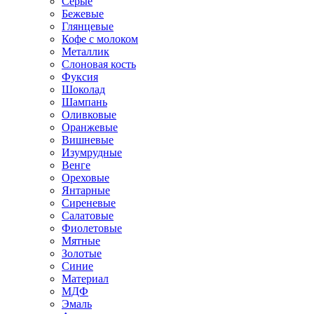
Серые
Бежевые
Глянцевые
Кофе с молоком
Металлик
Слоновая кость
Фуксия
Шоколад
Шампань
Оливковые
Оранжевые
Вишневые
Изумрудные
Венге
Ореховые
Янтарные
Сиреневые
Салатовые
Фиолетовые
Мятные
Золотые
Синие
Материал
МДФ
Эмаль