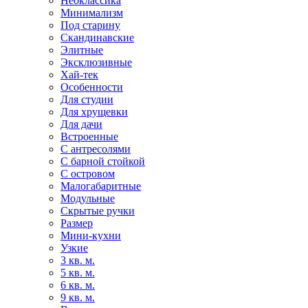
Неоклассика
Минимализм
Под старину
Скандинавские
Элитные
Эксклюзивные
Хай-тек
Особенности
Для студии
Для хрущевки
Для дачи
Встроенные
С антресолями
С барной стойкой
С островом
Малогабаритные
Модульные
Скрытые ручки
Размер
Мини-кухни
Узкие
3 кв. м.
5 кв. м.
6 кв. м.
9 кв. м.