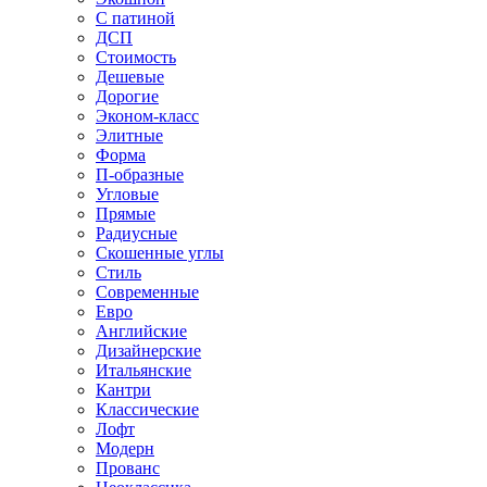
С патиной
ДСП
Стоимость
Дешевые
Дорогие
Эконом-класс
Элитные
Форма
П-образные
Угловые
Прямые
Радиусные
Скошенные углы
Стиль
Современные
Евро
Английские
Дизайнерские
Итальянские
Кантри
Классические
Лофт
Модерн
Прованс