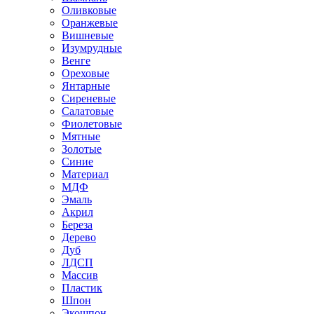
Оливковые
Оранжевые
Вишневые
Изумрудные
Венге
Ореховые
Янтарные
Сиреневые
Салатовые
Фиолетовые
Мятные
Золотые
Синие
Материал
МДФ
Эмаль
Акрил
Береза
Дерево
Дуб
ЛДСП
Массив
Пластик
Шпон
Экошпон