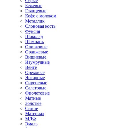
Серые
Бежевые
Глянцевые
Кофе с молоком
Металлик
Слоновая кость
Фуксия
Шоколад
Шампань
Оливковые
Оранжевые
Вишневые
Изумрудные
Венге
Ореховые
Янтарные
Сиреневые
Салатовые
Фиолетовые
Мятные
Золотые
Синие
Материал
МДФ
Эмаль