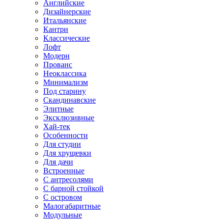
Английские
Дизайнерские
Итальянские
Кантри
Классические
Лофт
Модерн
Прованс
Неоклассика
Минимализм
Под старину
Скандинавские
Элитные
Эксклюзивные
Хай-тек
Особенности
Для студии
Для хрущевки
Для дачи
Встроенные
С антресолями
С барной стойкой
С островом
Малогабаритные
Модульные