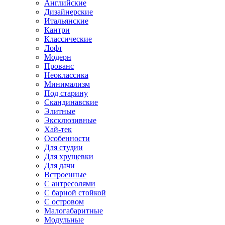
Английские
Дизайнерские
Итальянские
Кантри
Классические
Лофт
Модерн
Прованс
Неоклассика
Минимализм
Под старину
Скандинавские
Элитные
Эксклюзивные
Хай-тек
Особенности
Для студии
Для хрущевки
Для дачи
Встроенные
С антресолями
С барной стойкой
С островом
Малогабаритные
Модульные