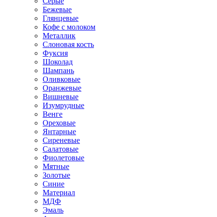
Серые
Бежевые
Глянцевые
Кофе с молоком
Металлик
Слоновая кость
Фуксия
Шоколад
Шампань
Оливковые
Оранжевые
Вишневые
Изумрудные
Венге
Ореховые
Янтарные
Сиреневые
Салатовые
Фиолетовые
Мятные
Золотые
Синие
Материал
МДФ
Эмаль