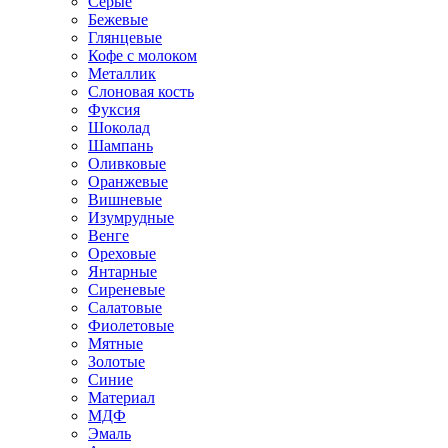
Серые
Бежевые
Глянцевые
Кофе с молоком
Металлик
Слоновая кость
Фуксия
Шоколад
Шампань
Оливковые
Оранжевые
Вишневые
Изумрудные
Венге
Ореховые
Янтарные
Сиреневые
Салатовые
Фиолетовые
Мятные
Золотые
Синие
Материал
МДФ
Эмаль