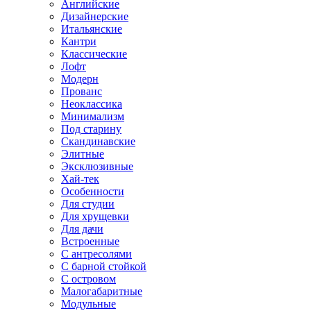
Английские
Дизайнерские
Итальянские
Кантри
Классические
Лофт
Модерн
Прованс
Неоклассика
Минимализм
Под старину
Скандинавские
Элитные
Эксклюзивные
Хай-тек
Особенности
Для студии
Для хрущевки
Для дачи
Встроенные
С антресолями
С барной стойкой
С островом
Малогабаритные
Модульные