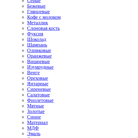
Серые
Бежевые
Глянцевые
Кофе с молоком
Металлик
Слоновая кость
Фуксия
Шоколад
Шампань
Оливковые
Оранжевые
Вишневые
Изумрудные
Венге
Ореховые
Янтарные
Сиреневые
Салатовые
Фиолетовые
Мятные
Золотые
Синие
Материал
МДФ
Эмаль