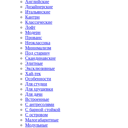
Английские
Дизайнерские
Итальянские
Кантри
Классические
Лофт
Модерн
Прованс
Неоклассика
Минимализм
Под старину
Скандинавские
Элитные
Эксклюзивные
Хай-тек
Особенности
Для студии
Для хрущевки
Для дачи
Встроенные
С антресолями
С барной стойкой
С островом
Малогабаритные
Модульные