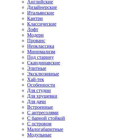
Английские
Дизайнерские
Итальянские
Кантри
Классические
Лофт
Модерн
Прованс
Неоклассика
Минимализм
Под старину
Скандинавские
Элитные
Эксклюзивные
Хай-тек
Особенности
Для студии
Для хрущевки
Для дачи
Встроенные
С антресолями
С барной стойкой
С островом
Малогабаритные
Модульные