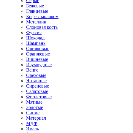
Серые
Бежевые
Глянцевые
Кофе с молоком
Металлик
Слоновая кость
Фуксия
Шоколад
Шампань
Оливковые
Оранжевые
Вишневые
Изумрудные
Венге
Ореховые
Янтарные
Сиреневые
Салатовые
Фиолетовые
Мятные
Золотые
Синие
Материал
МДФ
Эмаль