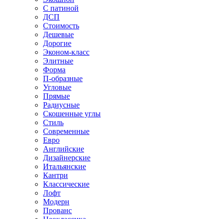
С патиной
ДСП
Стоимость
Дешевые
Дорогие
Эконом-класс
Элитные
Форма
П-образные
Угловые
Прямые
Радиусные
Скошенные углы
Стиль
Современные
Евро
Английские
Дизайнерские
Итальянские
Кантри
Классические
Лофт
Модерн
Прованс