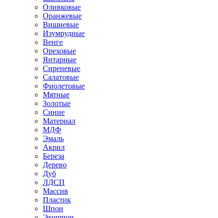
Оливковые
Оранжевые
Вишневые
Изумрудные
Венге
Ореховые
Янтарные
Сиреневые
Салатовые
Фиолетовые
Мятные
Золотые
Синие
Материал
МДФ
Эмаль
Акрил
Береза
Дерево
Дуб
ЛДСП
Массив
Пластик
Шпон
Экошпон