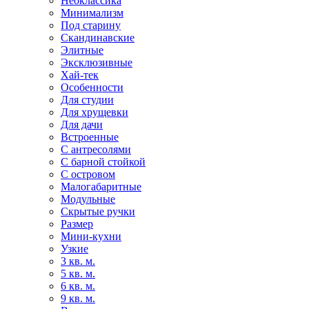
Неоклассика
Минимализм
Под старину
Скандинавские
Элитные
Эксклюзивные
Хай-тек
Особенности
Для студии
Для хрущевки
Для дачи
Встроенные
С антресолями
С барной стойкой
С островом
Малогабаритные
Модульные
Скрытые ручки
Размер
Мини-кухни
Узкие
3 кв. м.
5 кв. м.
6 кв. м.
9 кв. м.