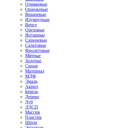
Оливковые
Оранжевые
Вишневые
Изумрудные
Венге
Ореховые
Янтарные
Сиреневые
Салатовые
Фиолетовые
Мятные
Золотые
Синие
Материал
МДФ
Эмаль
Акрил
Береза
Дерево
Дуб
ЛДСП
Массив
Пластик
Шпон
Экошпон