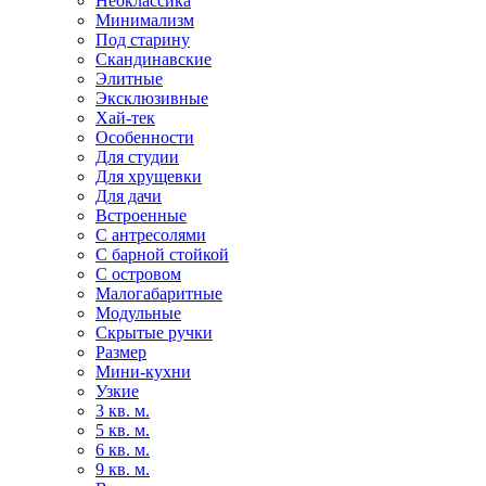
Неоклассика
Минимализм
Под старину
Скандинавские
Элитные
Эксклюзивные
Хай-тек
Особенности
Для студии
Для хрущевки
Для дачи
Встроенные
С антресолями
С барной стойкой
С островом
Малогабаритные
Модульные
Скрытые ручки
Размер
Мини-кухни
Узкие
3 кв. м.
5 кв. м.
6 кв. м.
9 кв. м.