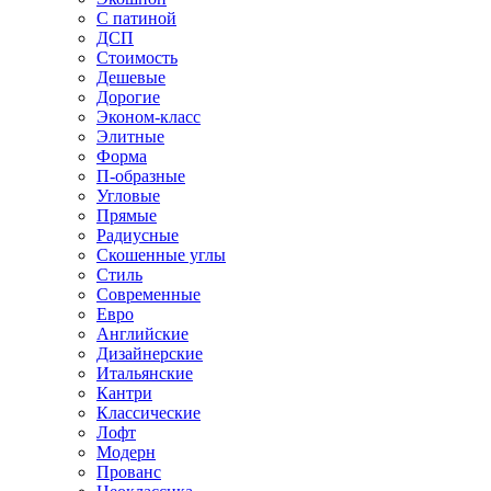
С патиной
ДСП
Стоимость
Дешевые
Дорогие
Эконом-класс
Элитные
Форма
П-образные
Угловые
Прямые
Радиусные
Скошенные углы
Стиль
Современные
Евро
Английские
Дизайнерские
Итальянские
Кантри
Классические
Лофт
Модерн
Прованс