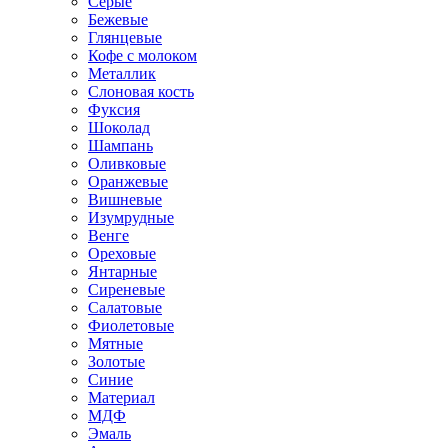
Серые
Бежевые
Глянцевые
Кофе с молоком
Металлик
Слоновая кость
Фуксия
Шоколад
Шампань
Оливковые
Оранжевые
Вишневые
Изумрудные
Венге
Ореховые
Янтарные
Сиреневые
Салатовые
Фиолетовые
Мятные
Золотые
Синие
Материал
МДФ
Эмаль