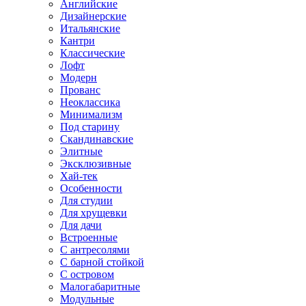
Английские
Дизайнерские
Итальянские
Кантри
Классические
Лофт
Модерн
Прованс
Неоклассика
Минимализм
Под старину
Скандинавские
Элитные
Эксклюзивные
Хай-тек
Особенности
Для студии
Для хрущевки
Для дачи
Встроенные
С антресолями
С барной стойкой
С островом
Малогабаритные
Модульные