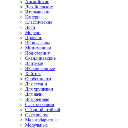
Английские
Дизайнерские
Итальянские
Кантри
Классические
Лофт
Модерн
Прованс
Неоклассика
Минимализм
Под старину
Скандинавские
Элитные
Эксклюзивные
Хай-тек
Особенности
Для студии
Для хрущевки
Для дачи
Встроенные
С антресолями
С барной стойкой
С островом
Малогабаритные
Модульные