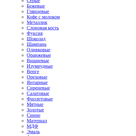
Серые
Бежевые
Глянцевые
Кофе с молоком
Металлик
Слоновая кость
Фуксия
Шоколад
Шампань
Оливковые
Оранжевые
Вишневые
Изумрудные
Венге
Ореховые
Янтарные
Сиреневые
Салатовые
Фиолетовые
Мятные
Золотые
Синие
Материал
МДФ
Эмаль