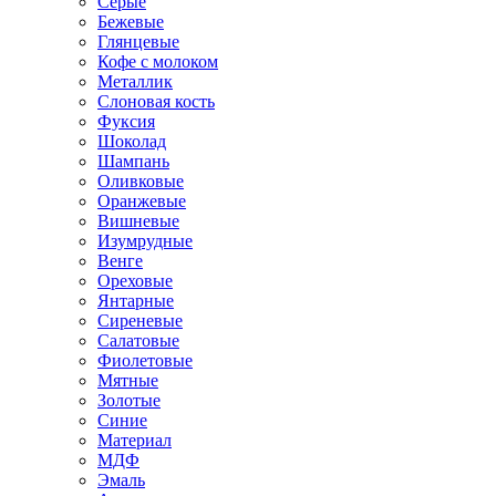
Серые
Бежевые
Глянцевые
Кофе с молоком
Металлик
Слоновая кость
Фуксия
Шоколад
Шампань
Оливковые
Оранжевые
Вишневые
Изумрудные
Венге
Ореховые
Янтарные
Сиреневые
Салатовые
Фиолетовые
Мятные
Золотые
Синие
Материал
МДФ
Эмаль