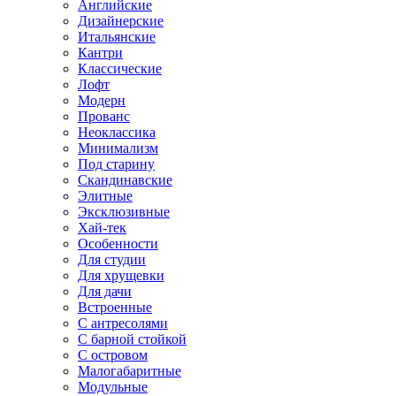
Английские
Дизайнерские
Итальянские
Кантри
Классические
Лофт
Модерн
Прованс
Неоклассика
Минимализм
Под старину
Скандинавские
Элитные
Эксклюзивные
Хай-тек
Особенности
Для студии
Для хрущевки
Для дачи
Встроенные
С антресолями
С барной стойкой
С островом
Малогабаритные
Модульные