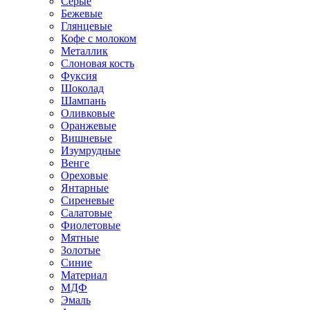
Серые
Бежевые
Глянцевые
Кофе с молоком
Металлик
Слоновая кость
Фуксия
Шоколад
Шампань
Оливковые
Оранжевые
Вишневые
Изумрудные
Венге
Ореховые
Янтарные
Сиреневые
Салатовые
Фиолетовые
Мятные
Золотые
Синие
Материал
МДФ
Эмаль