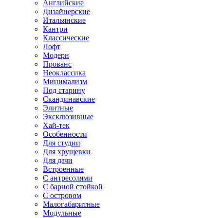
Английские
Дизайнерские
Итальянские
Кантри
Классические
Лофт
Модерн
Прованс
Неоклассика
Минимализм
Под старину
Скандинавские
Элитные
Эксклюзивные
Хай-тек
Особенности
Для студии
Для хрущевки
Для дачи
Встроенные
С антресолями
С барной стойкой
С островом
Малогабаритные
Модульные