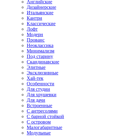
Английские
Дизайнерские
Итальянские
Кантри
Классические
Лофт
Модерн
Прованс
Неоклассика
Минимализм
Под старину
Скандинавские
Элитные
Эксклюзивные
Хай-тек
Особенности
Для студии
Для хрущевки
Для дачи
Встроенные
С антресолями
С барной стойкой
С островом
Малогабаритные
Модульные