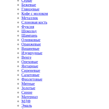
Серые
Бежевые
Глянцевые
Кофе с молоком
Металлик
Слоновая кость
Фуксия
Шоколад
Шампань
Оливковые
Оранжевые
Вишневые
Изумрудные
Венге
Ореховые
Янтарные
Сиреневые
Салатовые
Фиолетовые
Мятные
Золотые
Синие
Материал
МДФ
Эмаль