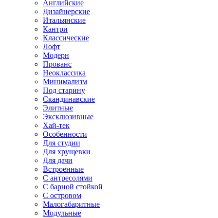
Английские
Дизайнерские
Итальянские
Кантри
Классические
Лофт
Модерн
Прованс
Неоклассика
Минимализм
Под старину
Скандинавские
Элитные
Эксклюзивные
Хай-тек
Особенности
Для студии
Для хрущевки
Для дачи
Встроенные
С антресолями
С барной стойкой
С островом
Малогабаритные
Модульные