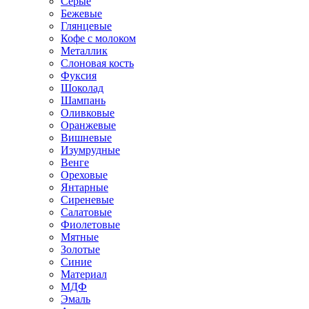
Серые
Бежевые
Глянцевые
Кофе с молоком
Металлик
Слоновая кость
Фуксия
Шоколад
Шампань
Оливковые
Оранжевые
Вишневые
Изумрудные
Венге
Ореховые
Янтарные
Сиреневые
Салатовые
Фиолетовые
Мятные
Золотые
Синие
Материал
МДФ
Эмаль