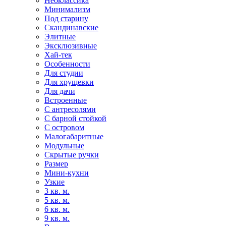
Неоклассика
Минимализм
Под старину
Скандинавские
Элитные
Эксклюзивные
Хай-тек
Особенности
Для студии
Для хрущевки
Для дачи
Встроенные
С антресолями
С барной стойкой
С островом
Малогабаритные
Модульные
Скрытые ручки
Размер
Мини-кухни
Узкие
3 кв. м.
5 кв. м.
6 кв. м.
9 кв. м.