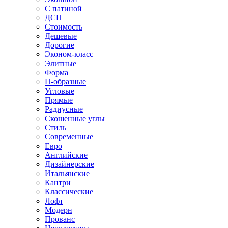
С патиной
ДСП
Стоимость
Дешевые
Дорогие
Эконом-класс
Элитные
Форма
П-образные
Угловые
Прямые
Радиусные
Скошенные углы
Стиль
Современные
Евро
Английские
Дизайнерские
Итальянские
Кантри
Классические
Лофт
Модерн
Прованс