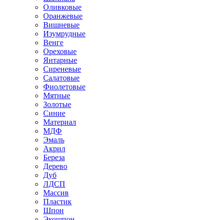
Оливковые
Оранжевые
Вишневые
Изумрудные
Венге
Ореховые
Янтарные
Сиреневые
Салатовые
Фиолетовые
Мятные
Золотые
Синие
Материал
МДФ
Эмаль
Акрил
Береза
Дерево
Дуб
ЛДСП
Массив
Пластик
Шпон
Экошпон