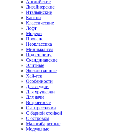
Английские
Дизайнерские
Итальянские
Кантри
Классические
Лофт
Модерн
Прованс
Неоклассика
Минимализм
Под старину
Скандинавские
Элитные
Эксклюзивные
Хай-тек
Особенности
Для студии
Для хрущевки
Для дачи
Встроенные
С антресолями
С барной стойкой
С островом
Малогабаритные
Модульные