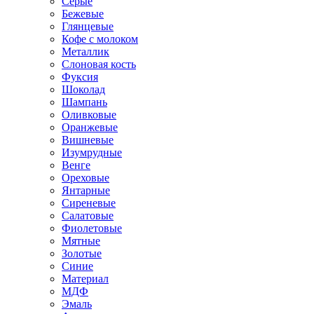
Серые
Бежевые
Глянцевые
Кофе с молоком
Металлик
Слоновая кость
Фуксия
Шоколад
Шампань
Оливковые
Оранжевые
Вишневые
Изумрудные
Венге
Ореховые
Янтарные
Сиреневые
Салатовые
Фиолетовые
Мятные
Золотые
Синие
Материал
МДФ
Эмаль