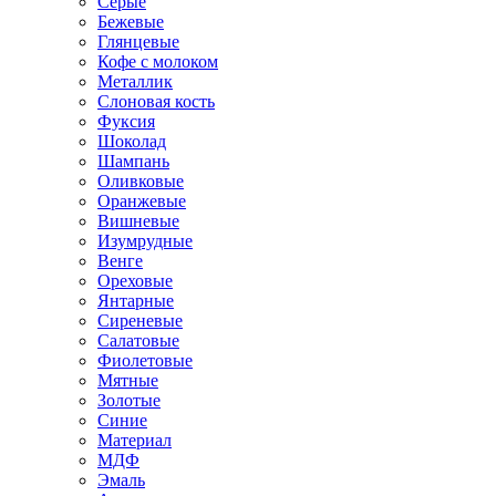
Серые
Бежевые
Глянцевые
Кофе с молоком
Металлик
Слоновая кость
Фуксия
Шоколад
Шампань
Оливковые
Оранжевые
Вишневые
Изумрудные
Венге
Ореховые
Янтарные
Сиреневые
Салатовые
Фиолетовые
Мятные
Золотые
Синие
Материал
МДФ
Эмаль