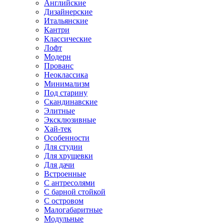
Английские
Дизайнерские
Итальянские
Кантри
Классические
Лофт
Модерн
Прованс
Неоклассика
Минимализм
Под старину
Скандинавские
Элитные
Эксклюзивные
Хай-тек
Особенности
Для студии
Для хрущевки
Для дачи
Встроенные
С антресолями
С барной стойкой
С островом
Малогабаритные
Модульные