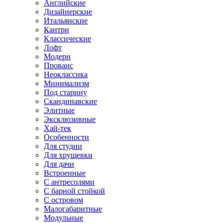
Английские
Дизайнерские
Итальянские
Кантри
Классические
Лофт
Модерн
Прованс
Неоклассика
Минимализм
Под старину
Скандинавские
Элитные
Эксклюзивные
Хай-тек
Особенности
Для студии
Для хрущевки
Для дачи
Встроенные
С антресолями
С барной стойкой
С островом
Малогабаритные
Модульные