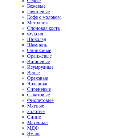
Серые
Бежевые
Глянцевые
Кофе с молоком
Металлик
Слоновая кость
Фуксия
Шоколад
Шампань
Оливковые
Оранжевые
Вишневые
Изумрудные
Венге
Ореховые
Янтарные
Сиреневые
Салатовые
Фиолетовые
Мятные
Золотые
Синие
Материал
МДФ
Эмаль