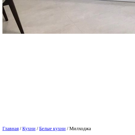
Главная
/
Кухни
/
Белые кухни
/ Милходжа