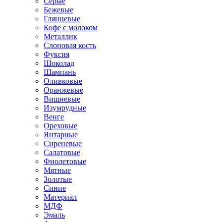
Серые
Бежевые
Глянцевые
Кофе с молоком
Металлик
Слоновая кость
Фуксия
Шоколад
Шампань
Оливковые
Оранжевые
Вишневые
Изумрудные
Венге
Ореховые
Янтарные
Сиреневые
Салатовые
Фиолетовые
Мятные
Золотые
Синие
Материал
МДФ
Эмаль