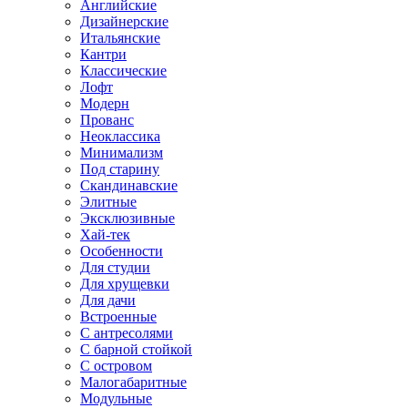
Английские
Дизайнерские
Итальянские
Кантри
Классические
Лофт
Модерн
Прованс
Неоклассика
Минимализм
Под старину
Скандинавские
Элитные
Эксклюзивные
Хай-тек
Особенности
Для студии
Для хрущевки
Для дачи
Встроенные
С антресолями
С барной стойкой
С островом
Малогабаритные
Модульные