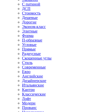
С патиной
ДСП
Стоимость
Дешевые
Дорогие
Эконом-класс
Элитные
Форма
П-образные
Угловые
Прямые
Радиусные
Скошенные углы
Стиль
Современные
Евро
Английские
Дизайнерские
Итальянские
Кантри
Классические
Лофт
Модерн
Прованс