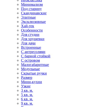
Неоклассика
Минимализм
Под старину
Скандинавские
Элитные
Эксклюзивные
Хай-тек
Особенности
Для студии
Для хрущевки
Для дачи
Встроенные
С антресолями
С барной стойкой
С островом
Малогабаритные
Модульные
Скрытые ручки
Размер
Мини-кухни
Узкие
3 кв. м.
5 кв. м.
6 кв. м.
9 кв. м.