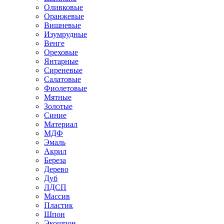
Оливковые
Оранжевые
Вишневые
Изумрудные
Венге
Ореховые
Янтарные
Сиреневые
Салатовые
Фиолетовые
Мятные
Золотые
Синие
Материал
МДФ
Эмаль
Акрил
Береза
Дерево
Дуб
ЛДСП
Массив
Пластик
Шпон
Экошпон