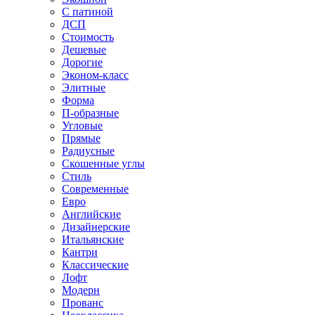
С патиной
ДСП
Стоимость
Дешевые
Дорогие
Эконом-класс
Элитные
Форма
П-образные
Угловые
Прямые
Радиусные
Скошенные углы
Стиль
Современные
Евро
Английские
Дизайнерские
Итальянские
Кантри
Классические
Лофт
Модерн
Прованс