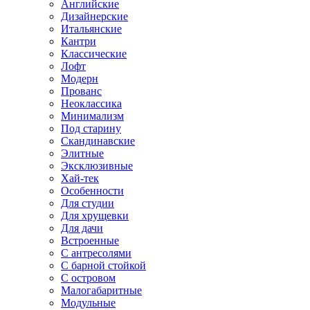
Английские
Дизайнерские
Итальянские
Кантри
Классические
Лофт
Модерн
Прованс
Неоклассика
Минимализм
Под старину
Скандинавские
Элитные
Эксклюзивные
Хай-тек
Особенности
Для студии
Для хрущевки
Для дачи
Встроенные
С антресолями
С барной стойкой
С островом
Малогабаритные
Модульные