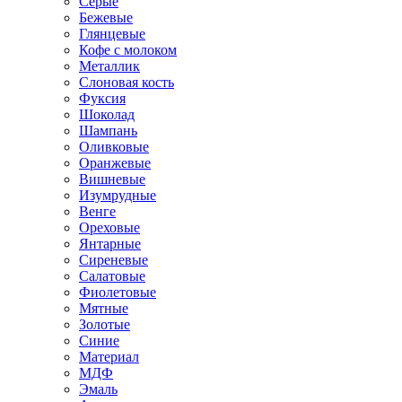
Серые
Бежевые
Глянцевые
Кофе с молоком
Металлик
Слоновая кость
Фуксия
Шоколад
Шампань
Оливковые
Оранжевые
Вишневые
Изумрудные
Венге
Ореховые
Янтарные
Сиреневые
Салатовые
Фиолетовые
Мятные
Золотые
Синие
Материал
МДФ
Эмаль