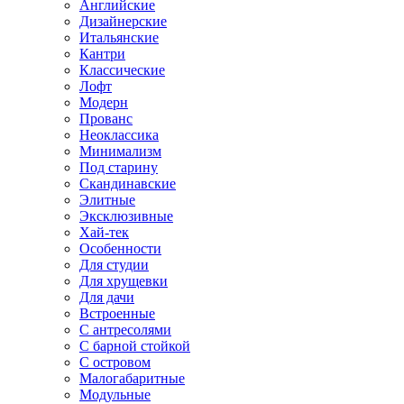
Английские
Дизайнерские
Итальянские
Кантри
Классические
Лофт
Модерн
Прованс
Неоклассика
Минимализм
Под старину
Скандинавские
Элитные
Эксклюзивные
Хай-тек
Особенности
Для студии
Для хрущевки
Для дачи
Встроенные
С антресолями
С барной стойкой
С островом
Малогабаритные
Модульные