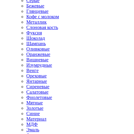
Серые
Бежевые
Глянцевые
Кофе с молоком
Металлик
Слоновая кость
Фуксия
Шоколад
Шампань
Оливковые
Оранжевые
Вишневые
Изумрудные
Венге
Ореховые
Янтарные
Сиреневые
Салатовые
Фиолетовые
Мятные
Золотые
Синие
Материал
МДФ
Эмаль