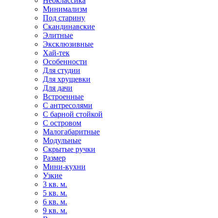
Неоклассика
Минимализм
Под старину
Скандинавские
Элитные
Эксклюзивные
Хай-тек
Особенности
Для студии
Для хрущевки
Для дачи
Встроенные
С антресолями
С барной стойкой
С островом
Малогабаритные
Модульные
Скрытые ручки
Размер
Мини-кухни
Узкие
3 кв. м.
5 кв. м.
6 кв. м.
9 кв. м.