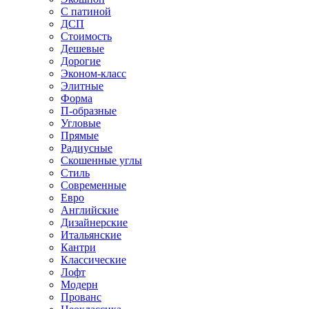
С патиной
ДСП
Стоимость
Дешевые
Дорогие
Эконом-класс
Элитные
Форма
П-образные
Угловые
Прямые
Радиусные
Скошенные углы
Стиль
Современные
Евро
Английские
Дизайнерские
Итальянские
Кантри
Классические
Лофт
Модерн
Прованс