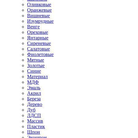
Оливковые
Оранжевые
Вишневые
Изумрудные
Венге
Ореховые
Янтарные
Сиреневые
Салатовые
Фиолетовые
Мятные
Золотые
Синие
Материал
МДФ
Эмаль
Акрил
Береза
Дерево
Дуб
ЛДСП
Массив
Пластик
Шпон
Экошпон